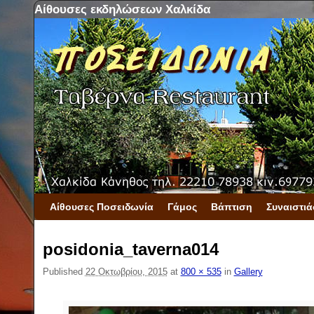
Αίθουσες εκδηλώσεων Χαλκίδα
Skip to primary content
Skip to secondary content
Αίθουσες Ποσειδωνία
Γάμος
Βάπτιση
Συναιστιά
posidonia_taverna014
Published
22 Οκτωβρίου, 2015
at
800 × 535
in
Gallery