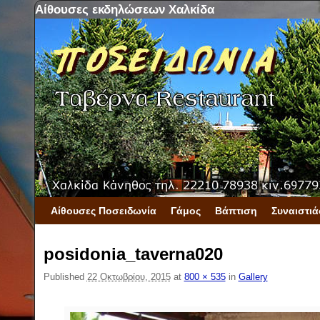
Αίθουσες εκδηλώσεων Χαλκίδα
Skip to primary content
Skip to secondary content
Αίθουσες Ποσειδωνία
Γάμος
Βάπτιση
Συναιστιά
posidonia_taverna020
Published
22 Οκτωβρίου, 2015
at
800 × 535
in
Gallery