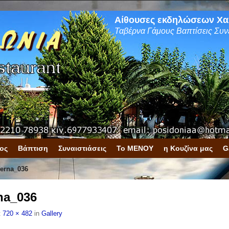
Αίθουσες εκδηλώσεων Χα
Ταβέρνα Γάμους Βαπτίσεις Συν
ος
Βάπτιση
Συναιστιάσεις
Το ΜΕΝΟΥ
η Κουζίνα μας
G
verna_036
na_036
t
720 × 482
in
Gallery